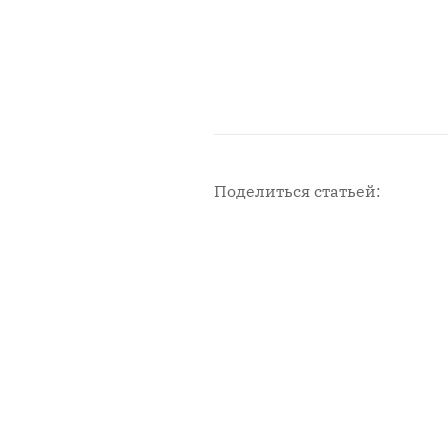
Поделиться статьей:
Новости с площадки СМИ2
Мен