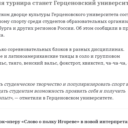
я турнира станет Герценовский универси
ском дворце культуры Герценовского университета сост
ому спорту среди студентов образовательных организ
урга и других регионов России. Об этом сообщили в пр
а.
ко соревновательных блоков в разных дисциплинах. 
е и латиноамериканские танцы в соло и групповом 
 танго, венский вальс, фокстрот, квикстеп, ча-ча-ча, 
 студенческое творчество и популяризировать спорт в
ать студентам возможность проявить себя и получить 
опыт»
, — отметили в Герценовском университете.
ок-оперу «Слово о полку Игореве» в новой интерпрет