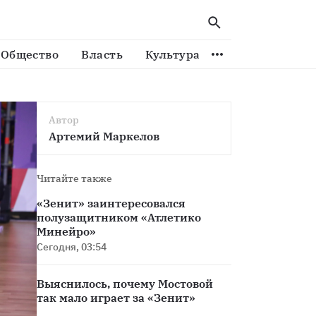
спорту
Общество
Власть
Культура
Спорт
Виде
Автор
Артемий Маркелов
Читайте также
«Зенит» заинтересовался
полузащитником «Атлетико
Минейро»
Сегодня, 03:54
Выяснилось, почему Мостовой
так мало играет за «Зенит»