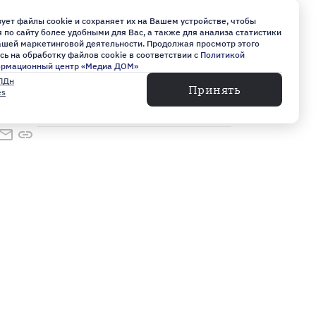
ует файлы cookie и сохраняет их на Вашем устройстве, чтобы
03:36, 06 августа 2026
по сайту более удобными для Вас, а также для анализа статистики
нашей маркетинговой деятельности. Продолжая просмотр этого
сь на обработку файлов cookie в соответствии с
Политикой
Спикер ЗакСа Петербурга
ормационный центр «Медиа ДОМ»
Александр Бельский надеется на
ПДн
Принять
победу «Зенита» в новом сезоне
es
20:16, 05 августа 2026
Петербуржцы завоевали семь
медалей на межрегиональном
турнире среди ветеранов
спецоперации
19:01, 05 августа 2026
Алип и Москвичев выйдут в
основе «Зенита» в матче против
«Балтики»
17:03, 05 августа 2026
Петербурженка Надежда
Контакты