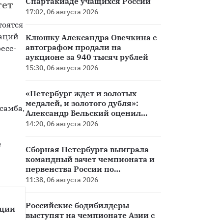
Спартакиаде учащихся России
тет
17:02, 06 августа 2026
оятся 
аций 
Клюшку Александра Овечкина с
автографом продали на
есс-
аукционе за 940 тысяч рублей
15:30, 06 августа 2026
«Петербург ждет и золотых
медалей, и золотого дубля»:
самба, 
Александр Бельский оценил
старт сезона «Зенита»
14:20, 06 августа 2026
 
Сборная Петербурга выиграла
командный зачет чемпионата и
первенства России по
эстафетному бегу
11:38, 06 августа 2026
Российские бодибилдеры
ации
выступят на чемпионате Азии с