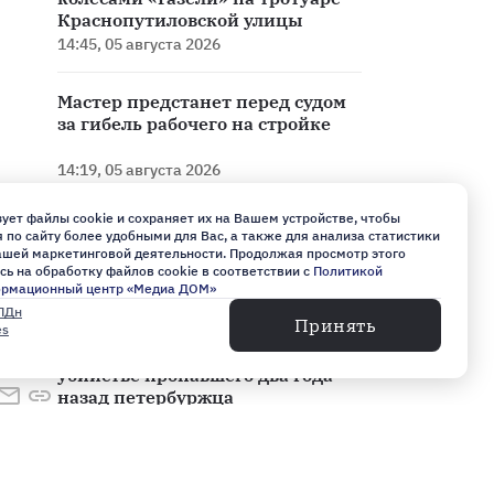
Краснопутиловской улицы
14:45, 05 августа 2026
Мастер предстанет перед судом
за гибель рабочего на стройке
14:19, 05 августа 2026
ует файлы cookie и сохраняет их на Вашем устройстве, чтобы
Петербуржец, пытавшийся
по сайту более удобными для Вас, а также для анализа статистики
задушить супругу, получил
нашей маркетинговой деятельности. Продолжая просмотр этого
четыре года колонии
сь на обработку файлов cookie в соответствии с
Политикой
ормационный центр «Медиа ДОМ»
13:45, 05 августа 2026
ПДн
Принять
es
Задержан подозреваемый в
убийстве пропавшего два года
назад петербуржца
13:28, 05 августа 2026
Видео: в Петербурге задержали