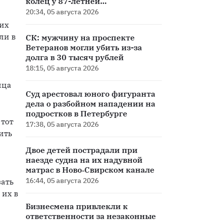
колец у 87-летней
петербурженки
20:34, 05 августа 2026
их 
и в 
СК: мужчину на проспекте
Ветеранов могли убить из-за
долга в 30 тысяч рублей
18:15, 05 августа 2026
ца 
Суд арестовал юного фигуранта
дела о разбойном нападении на
подростков в Петербурге
тот 
17:38, 05 августа 2026
ть 
Двое детей пострадали при
наезде судна на их надувной
матрас в Ново‑Свирском канале
16:44, 05 августа 2026
ать 
их в 
Бизнесмена привлекли к
ответственности за незаконные