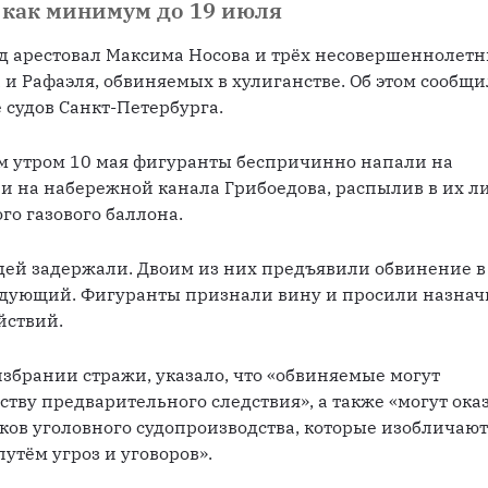
 как минимум до 19 июля
 арестовал Максима Носова и трёх несовершеннолетн
и Рафаэля, обвиняемых в хулиганстве. Об этом сообщил
судов Санкт-Петербурга.
м утром 10 мая фигуранты беспричинно напали на 
и на набережной канала Грибоедова, распылив в их ли
о газового баллона.
дей задержали. Двоим из них предъявили обвинение в 
едующий. Фигуранты признали вину и просили назначи
йствий.
избрании стражи, указало, что «обвиняемые могут 
тву предварительного следствия», а также «могут оказ
ков уголовного судопроизводства, которые изобличают 
утём угроз и уговоров».