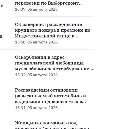
перевозки по Выборгскому
в 
заливу
16:39, 05 августа 2026
СК завершил расследование
крупного пожара в промзоне на
Индустриальной улице в
и 
Гатчине
15:58, 05 августа 2026
Оскорбления в адрес
предполагаемой любовницы
мужа обошлись петербурженке
более чем в 50 тысяч рублей
15:32, 05 августа 2026
Росгвардейцы остановили
разыскиваемый автомобиль и
задержали подозреваемых в
краже
15:31, 05 августа 2026
Женщина скончалась под
колесами «Газели» на тротуаре