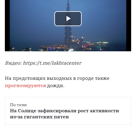
P
l
a
Видео: https://t.me/lakhtacenter
y
На предстоящих выходных в городе также 
прогнозируются
 дожди.
V
По теме
i
На Солнце зафиксировали рост активности 
из-за гигантских пятен
d
e