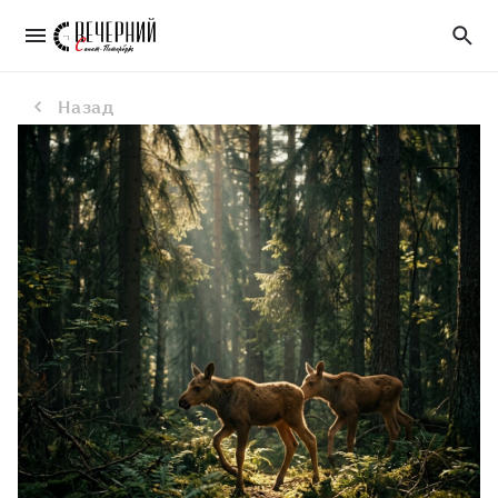
Чернобыльская зона отчуждения стала крупнейшим в Европе убежищем для млекопитающих
Назад