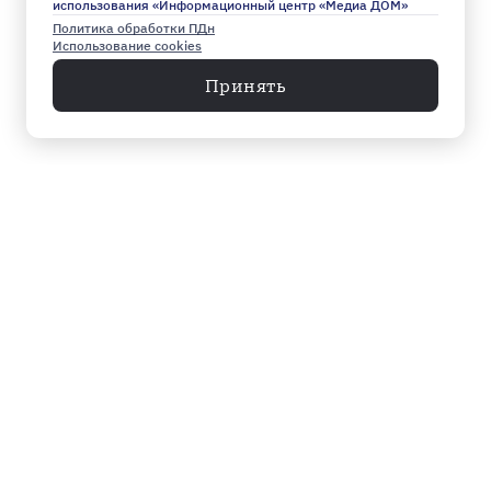
использования «Информационный центр «Медиа ДОМ»
Политика обработки ПДн
Использование cookies
Принять
Меню
Архив
Главное к этому часу
Эксклюзив
Город
Общество
Власть
Культура
Спорт
Видео
Мнение
Экономика
Происшествия
Мосты в завтра