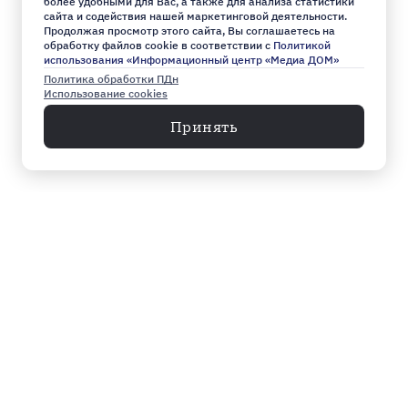
более удобными для Вас, а также для анализа статистики
сайта и содействия нашей маркетинговой деятельности.
Продолжая просмотр этого сайта, Вы соглашаетесь на
обработку файлов cookie в соответствии с
Политикой
использования «Информационный центр «Медиа ДОМ»
Политика обработки ПДн
Использование cookies
Принять
Меню
Архив
Главное к этому часу
Эксклюзив
Город
Общество
Власть
Культура
Спорт
Видео