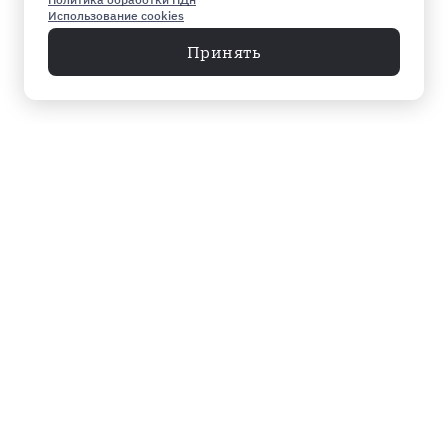
Использование cookies
Принять
Меню
Архив
Главное к этому часу
Эксклюзив
Город
Общество
Власть
Культура
Спорт
Видео
Мнение
Экономика
Происшествия
Мосты в завтра
Инфографика