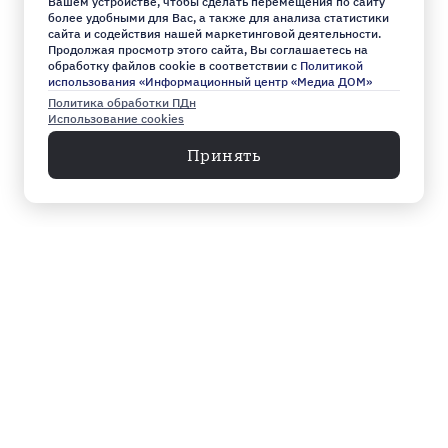
Вашем устройстве, чтобы сделать перемещения по сайту
более удобными для Вас, а также для анализа статистики
сайта и содействия нашей маркетинговой деятельности.
Продолжая просмотр этого сайта, Вы соглашаетесь на
обработку файлов cookie в соответствии с
Политикой
использования «Информационный центр «Медиа ДОМ»
Политика обработки ПДн
Использование cookies
Принять
Меню
Архив
Главное к этому часу
Эксклюзив
Город
Общество
Власть
Культура
Спорт
Видео