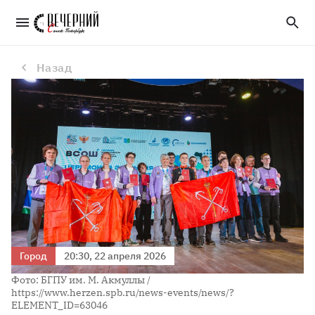
Петербургские школьники завоевали 11 медалей на заключительном этапе ВсОШ по географии
Назад
Город
20:30, 22 апреля 2026
Фото: БГПУ им. М. Акмуллы /
https://www.herzen.spb.ru/news-events/news/?
ELEMENT_ID=63046