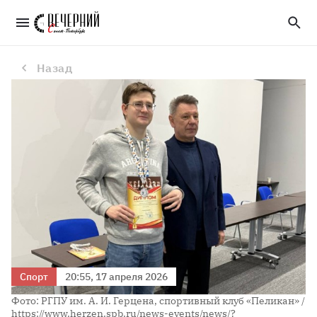
Шахматист из Герценовского университета одержал победу в турнире «Черная ладья»
Назад
Спорт
20:55, 17 апреля 2026
Фото: РГПУ им. А. И. Герцена, спортивный клуб «Пеликан» /
https://www.herzen.spb.ru/news-events/news/?