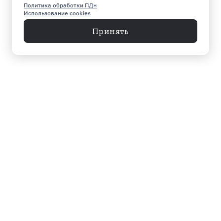
Политика обработки ПДн
Использование cookies
Принять
Меню
Архив
Главное к этому часу
Эксклюзив
Город
Общество
Власть
Культура
Спорт
Видео
Мнение
Экономика
Происшествия
Мосты в завтра
Инфографика