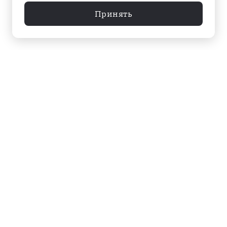
Принять
Меню
Архив
Главное к этому часу
Эксклюзив
Город
Общество
Власть
Культура
Спорт
Видео
Мнение
Экономика
Происшествия
Мосты в завтра
Инфографика
Контакты