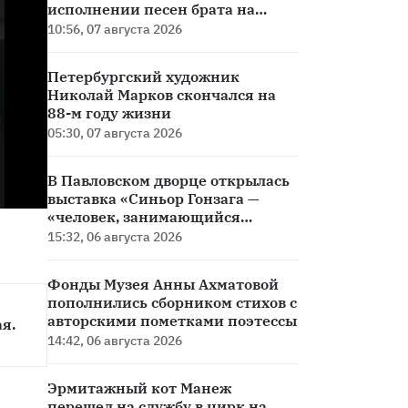
исполнении песен брата на
сцене
10:56, 07 августа 2026
Петербургский художник
Николай Марков скончался на
88-м году жизни
05:30, 07 августа 2026
В Павловском дворце открылась
выставка «Синьор Гонзага —
«человек, занимающийся
пустяками»
15:32, 06 августа 2026
Фонды Музея Анны Ахматовой
пополнились сборником стихов с
авторскими пометками поэтессы
. 
14:42, 06 августа 2026
Эрмитажный кот Манеж
перешел на службу в цирк на