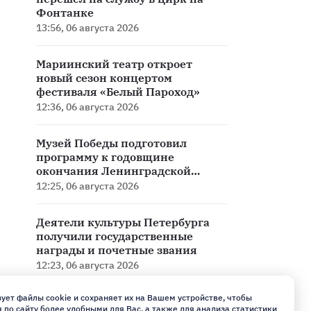
Фонтанке
13:56, 06 августа 2026
Мариинский театр откроет
новый сезон концертом
фестиваля «Белый Пароход»
12:36, 06 августа 2026
Музей Победы подготовил
программу к годовщине
окончания Ленинградской
битвы
12:25, 06 августа 2026
Деятели культуры Петербурга
получили государственные
награды и почетные звания
12:23, 06 августа 2026
ует файлы cookie и сохраняет их на Вашем устройстве, чтобы
«Надежда» выйдет в России:
по сайту более удобными для Вас, а также для анализа статистики