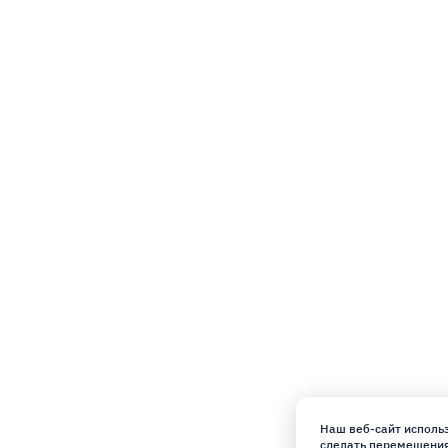
o
Наш веб-сайт использ
сделать перемещения 