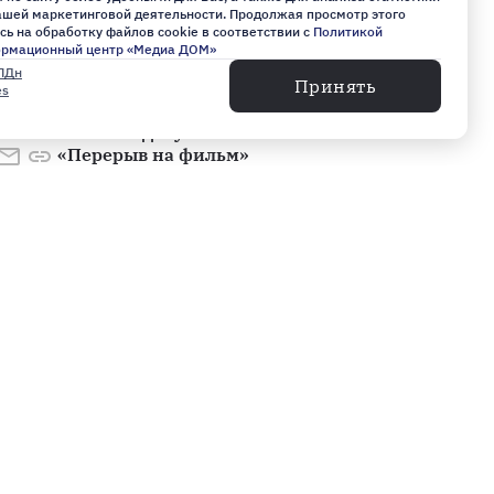
самый дорогой фильм Южной
нашей маркетинговой деятельности. Продолжая просмотр этого
Кореи покажут с 10 сентября
сь на обработку файлов cookie в соответствии с
Политикой
ормационный центр «Медиа ДОМ»
12:22, 06 августа 2026
ПДн
Принять
es
На «Ленфильме» начала работу
VI школа документального кино
«Перерыв на фильм»
11:22, 06 августа 2026
Машков: в Петербурге
презентуют концепцию театров
03:54, 06 августа 2026
Контакты
Свяжитесь с нами: