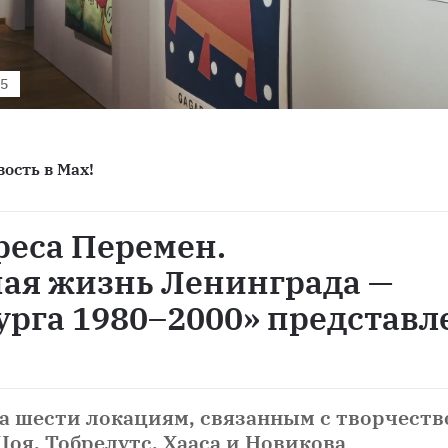
25
ость в Max!
реса Перемен.
ая жизнь Ленинграда —
урга 1980–2000» представл
а шести локациям, связанным с творчеств
Цоя, Тобрелутс, Хааса и Новикова