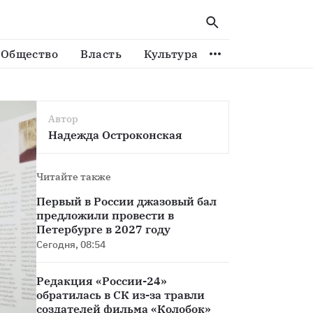
Выставка «Адреса Перемен. Художественная жизнь Ленинграда — Санкт‑Петербурга 1980–2000» представлена в Петербурге
Общество
Власть
Культура
Спорт
Виде
Автор
Надежда Остроконская
Читайте также
Первый в России джазовый бал
предложили провести в
Петербурге в 2027 году
Сегодня, 08:54
Редакция «России-24»
обратилась в СК из-за травли
создателей фильма «Колобок»