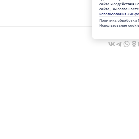
сайта и содействия 
сайта, Вы соглашаете
использования «Инф
Политика обработки 
Использование cooki
ю
Архив
ое к этому часу
Эксклюзив