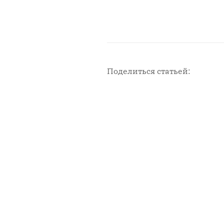
Поделиться статьей:
Новости с площадки СМИ2
Мен
Главн