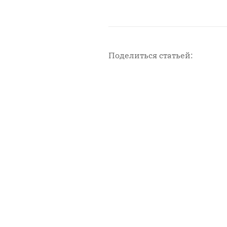
Поделиться статьей:
Новости с площадки СМИ2
Мен
Главн
Горо