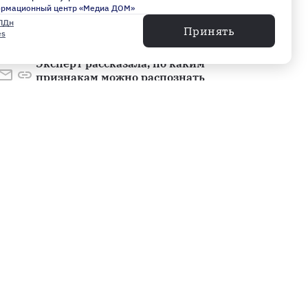
ормационный центр «Медиа ДОМ»
дронов в ЛНР
ПДн
Сегодня, 07:17
Принять
es
Эксперт рассказала, по каким
признакам можно распознать
дипфейк
Сегодня, 06:38
Ночью над регионами России
сбили 605 беспилотников
Сегодня, 06:21
Педиатр рассказал, что делать
при отравлении ребенка
Контакты
бытовой химией
Сегодня, 05:58
Свяжитесь с нами:
+7 812 495 60 83
Эксперты нашли кишечную
vecherka@petrocentr.ru