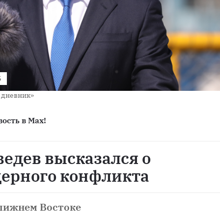
5
й дневник»
ость в Max!
едев высказался о
дерного конфликта
Ближнем Востоке