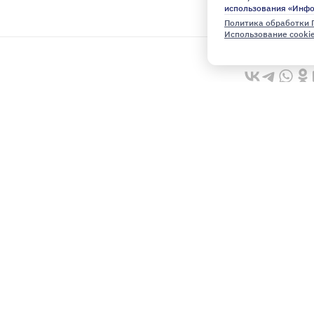
использования «Инф
Политика обработки 
Использование cooki
ю
Архив
ое к этому часу
Эксклюзив
д
Общество