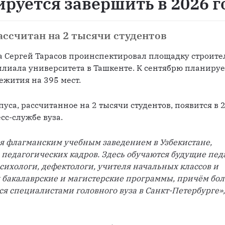
руется завершить в 2026 г
ассчитан на 2 тысячи студентов
на Сергей Тарасов проинспектировал площадку строител
илиала университета в Ташкенте. К сентябрю планирует
ежития на 395 мест.
уса, рассчитанное на 2 тысячи студентов, появится в 2
есс-службе вуза.
я флагманским учебным заведением в Узбекистане, 
едагогических кадров. Здесь обучаются будущие педа
сихологи, дефектологи, учителя начальных классов и 
я бакалаврские и магистерские программы, причём бол
я специалистами головного вуза в Санкт-Петербурге»