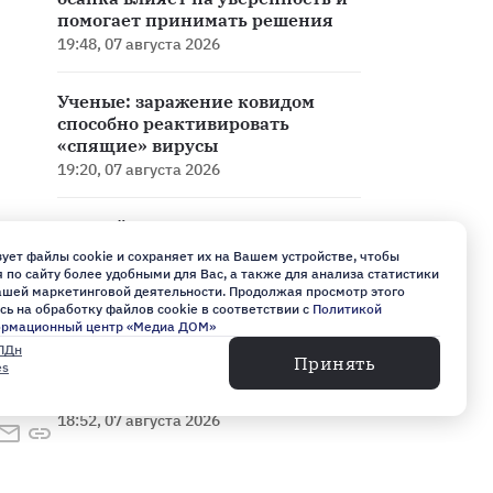
помогает принимать решения
19:48, 07 августа 2026
Ученые: заражение ковидом
способно реактивировать
«спящие» вирусы
19:20, 07 августа 2026
Ученый рассказал о «последнем
прощании» домашних питомцев
ует файлы cookie и сохраняет их на Вашем устройстве, чтобы
по сайту более удобными для Вас, а также для анализа статистики
нашей маркетинговой деятельности. Продолжая просмотр этого
19:08, 07 августа 2026
сь на обработку файлов cookie в соответствии с
Политикой
ормационный центр «Медиа ДОМ»
ПДн
Дроны научились распознавать
Принять
es
объекты без GPS с помощью
новой технологии
18:52, 07 августа 2026
Ученые выяснили, что