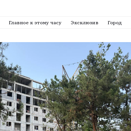
ди Ташкентского филиала РГПУ им. А. И. Герцена пла
Главное к этому часу
Эксклюзив
Город