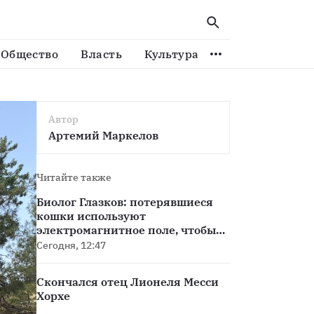
нируется завершить в 2026 году
Общество
Власть
Культура
Спорт
Виде
Автор
Артемий Маркелов
Читайте также
Биолог Глазков: потерявшиеся
кошки используют
электромагнитное поле, чтобы
вернуться домой
Сегодня, 12:47
Скончался отец Лионеля Месси
Хорхе