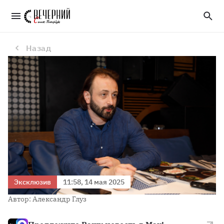
«Лучше избегать подобных заявлений»: психолог Ланг прокомментировал высказывание Ильи Авербуха о знакомстве с Лизой Арзамасовой 
Назад
Эксклюзив
11:58, 14 мая 2025
Автор: Александр Глуз