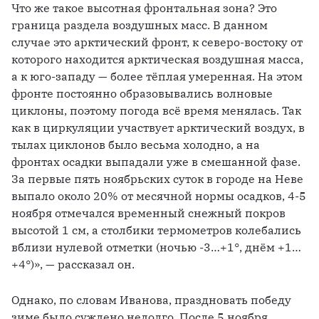
Что же такое высотная фронтальная зона? Это 
граница раздела воздушных масс. В данном 
случае это арктический фронт, к северо-востоку от 
которого находится арктическая воздушная масса, 
а к юго-западу — более тёплая умеренная. На этом 
фронте постоянно образовывались волновые 
циклоны, поэтому погода всё время менялась. Так 
как в циркуляции участвует арктический воздух, в 
тылах циклонов было весьма холодно, а на 
фронтах осадки выпадали уже в смешанной фазе. 
За первые пять ноябрьских суток в городе на Неве 
выпало около 20% от месячной нормы осадков, 4-5 
ноября отмечался временный снежный покров 
высотой 1 см, а столбики термометров колебались 
вблизи нулевой отметки (ночью -3…+1°, днём +1…
+4°)», — рассказал он.
Однако, по словам Иванова, праздновать победу 
зиме было суждено недолго. После 5 ноября 