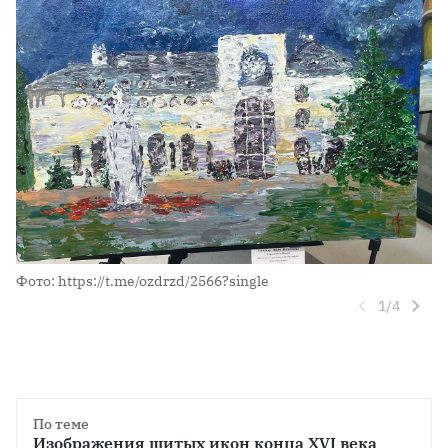
Фото: https://t.me/ozdrzd/2566?single
Фо
1
/
4
По теме
Изображения шитых икон конца XVI века 