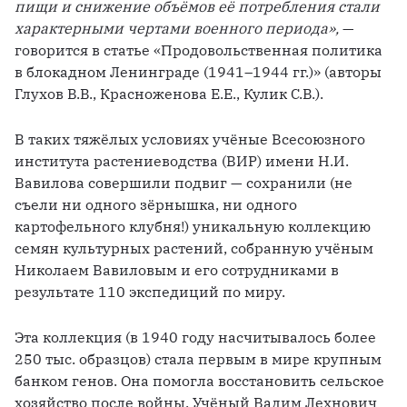
пищи и снижение объёмов её потребления стали 
характерными чертами военного периода»,
 — 
говорится в статье «Продовольственная политика 
в блокадном Ленинграде (1941–1944 гг.)» (авторы 
Глухов В.В., Красноженова Е.Е., Кулик С.В.). 
В таких тяжёлых условиях учёные Всесоюзного 
института растениеводства (ВИР) имени Н.И. 
Вавилова совершили подвиг — сохранили (не 
съели ни одного зёрнышка, ни одного 
картофельного клубня!) уникальную коллекцию 
семян культурных растений, собранную учёным 
Николаем Вавиловым и его сотрудниками в 
результате 110 экспедиций по миру. 
Эта коллекция (в 1940 году насчитывалось более 
250 тыс. образцов) стала первым в мире крупным 
банком генов. Она помогла восстановить сельское 
хозяйство после войны. Учёный Вадим Лехнович 