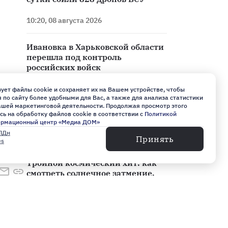
10:20, 08 августа 2026
Ивановка в Харьковской области
перешла под контроль
российских войск
09:18, 08 августа 2026
ует файлы cookie и сохраняет их на Вашем устройстве, чтобы
по сайту более удобными для Вас, а также для анализа статистики
Ученые сообщили о ряде
нашей маркетинговой деятельности. Продолжая просмотр этого
сь на обработку файлов cookie в соответствии с
опасных природных явлений в
Политикой
ормационный центр «Медиа ДОМ»
Баренцевом море
ПДн
08:59, 08 августа 2026
Принять
es
Тройной космический хит: как
смотреть солнечное затмение,
Персеиды и парад планет
08:49, 08 августа 2026
Утром 8 августа над регионами