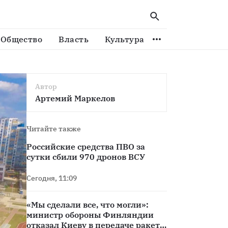
реждениях
Общество
Власть
Культура
Спорт
Виде
Автор
Артемий Маркелов
Читайте также
Российские средства ПВО за
сутки сбили 970 дронов ВСУ
Сегодня, 11:09
«Мы сделали все, что могли»:
министр обороны Финляндии
отказал Киеву в передаче ракет