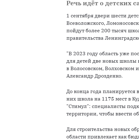
Речь идёт о детских с
1 сентября двери шести дет
Всеволожского, Ломоносовско
пойдут более 200 тысяч шко
правительства Ленинградско
"В 2023 году область уже по
для детей две новых школы в
в Волосовском, Волховском и
Александр Дрозденко. 
До конца года планируется в
них школа на 1175 мест в Ку
"Стимул": специалисты подк
территории, чтобы ввести об
Для строительства новых о
области привлекает как бюд