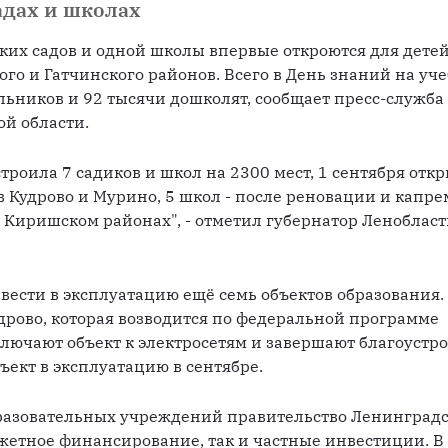
адах и школах
ских садов и одной школы впервые откроются для детей
го и Гатчинского районов. Всего в День знаний на уче
льников и 92 тысячи дошколят, сообщает пресс-служба 
й области.
строила 7 садиков и школ на 2300 мест, 1 сентября откр
 Кудрово и Мурино, 5 школ - после реновации и капре
 Киришском районах", - отметил губернатор Ленобласт
вести в эксплуатацию ещё семь объектов образования. 
дрово, которая возводится по федеральной программе 
лючают объект к электросетям и завершают благоустро
ъект в эксплуатацию в сентябре. 
бразовательных учреждений правительство Ленинградс
жетное финансирование, так и частные инвестиции. В 