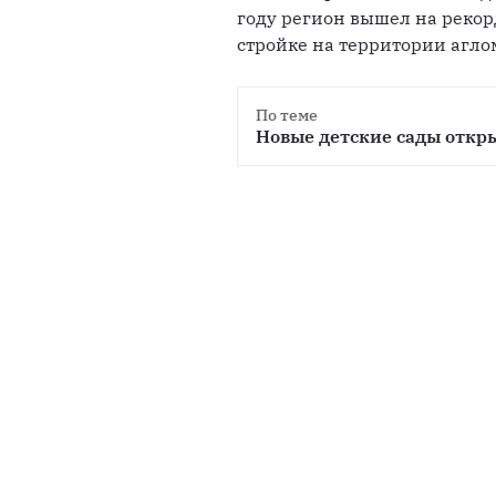
году регион вышел на рекор
стройке на территории агло
По теме
Новые детские сады откр