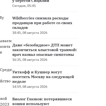
у берегов Сицилии
Сегодня, 05:45
 
бу 
Wildberries снизила расходы
продавцов при работе со своих
складов
18:45, 08 августа 2026
ываем 
Даже «безобидное» ДТП может
монта 
закончиться хлыстовой травмой:
и 
врач назвал опасные симптомы
16:35, 08 августа 2026
Среди 
Уиткофф и Кушнер могут
посетить Москву на следующей
йство 
неделе
14:59, 08 августа 2026
кой 
Биолог Глазков: потерявшиеся
кошки используют
2023 