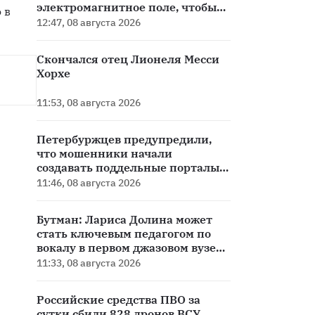
электромагнитное поле, чтобы
в 
вернуться домой
12:47, 08 августа 2026
Скончался отец Лионеля Месси
Хорхе
11:53, 08 августа 2026
Петербуржцев предупредили,
что мошенники начали
создавать поддельные порталы
госуслуг
11:46, 08 августа 2026
Бутман: Лариса Долина может
стать ключевым педагогом по
вокалу в первом джазовом вузе
РФ
11:33, 08 августа 2026
Российские средства ПВО за
сутки сбили 828 дронов ВСУ