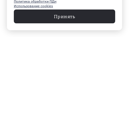
Политика обработки ПДн
Использование cookies
Принять
Меню
Архив
Главное к этому часу
Эксклюзив
Город
Общество
Власть
Культура
Спорт
Видео
Мнение
Экономика
Происшествия
Мосты в завтра
Инфографика