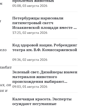
проблемах животных
м 
05:08, 03 августа 2026
Петербуржцы нарисовали
 
пятиметровый скетч
Исаакиевской площади вместе с
Эдуардом Кичигиным
17:21, 02 августа 2026
Код здоровой нации. Ребрендинг
ело 
театра им. В.Ф. Комиссаржевской
09:36, 02 августа 2026
любит 
Зеленый свет. Дизайнеры взамен
материалов животного
происхождения выбирают
х, он 
этичные
09:03, 01 августа 2026
к и 
Калечащая красота. Эксперты
осуждают негуманные