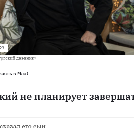
023
ургский дневник»
ость в Max!
кий не планирует заверша
сказал его сын