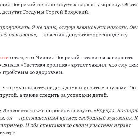
ил Боярский не планирует завершать карьеру. Об это
, депутат Госдумы Сергей Боярский. 
продолжать. Я не знаю, откуда взялись эти новости. Они
го разговора»,
 — пояснил депутат корреспонденту 
ости
 о том, что Михаил Боярский готовится завершить 
 канала «Светская хроника» артист заявил, что ему тяж
ь проблемы со здоровьем.
 что ему нравится сидеть дома и играть с внуками. Он 
пругой, а также следить за успехами детей.
и Ленсовета также опровергли слухи. 
«Ерунда. Во-первы
ся, он — приглашенный артист, свободный художник. Ка
например. И оба спектакля со своим участием играет 
театре.  