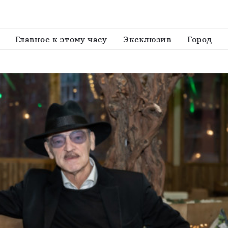
ует завершать карьеру 
Главное к этому часу
Эксклюзив
Город