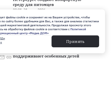
среду для питомцев
09:01, 31 июля 2026
ует файлы cookie и сохраняет их на Вашем устройстве, чтобы
по сайту более удобными для Вас, а также для анализа статистики
Адвокат Жорин оценил
нашей маркетинговой деятельности. Продолжая просмотр этого
перспективы Telegram в России
сь на обработку файлов cookie в соответствии с
Политикой
после предъявления Дурову
ормационный центр «Медиа ДОМ»
обвинений
10:28, 29 июля 2026
ПДн
Принять
es
Такой, как все: как в Петербурге
поддерживают особенных детей
06:55, 27 июля 2026
В сердце флота. Петербург
отмечает 330-летие ВМФ
11:34, 26 июля 2026
София Шилова: Куда уходит