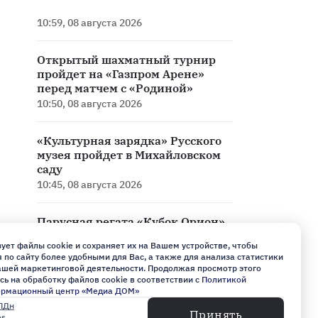
10:59, 08 августа 2026
Открытый шахматный турнир
пройдет на «Газпром Арене»
перед матчем с «Родиной»
10:50, 08 августа 2026
«Культурная зарядка» Русского
музея пройдет в Михайловском
саду
10:45, 08 августа 2026
Парусная регата «Кубок Орион»
проходит в Петербурге — фото
ует файлы cookie и сохраняет их на Вашем устройстве, чтобы
по сайту более удобными для Вас, а также для анализа статистики
09:30, 08 августа 2026
нашей маркетинговой деятельности. Продолжая просмотр этого
сь на обработку файлов cookie в соответствии с
Политикой
ормационный центр «Медиа ДОМ»
Финал велозаезда Tour de Russie
ПДн
Принять
пройдет в Пушкине в августе
es