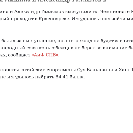
на и Александр Галлямов выступили на Чемпионате Р
рый проходит в Красноярске. Им удалось превзойти ми
алла за выступление, но этот рекорд не будет засчита
народный союз конькобежцев не берет во внимание ба
х, сообщает 
«АиФ СПБ»
.
таются китайские спортсмены Суя Вэньцзина и Хань Ц
е им удалось набрать 84,41 балла.