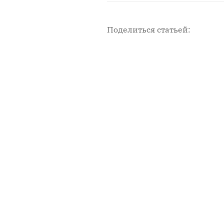
Поделиться статьей:
Новости с площадки СМИ2
Мен
Главн
Горо
Влас
Спор