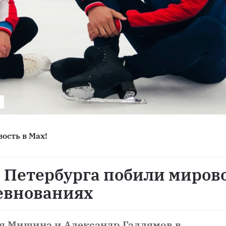
ость в Max!
 Петербурга побили миров
ревнованиях
я Мишина и Александр Галлямов в