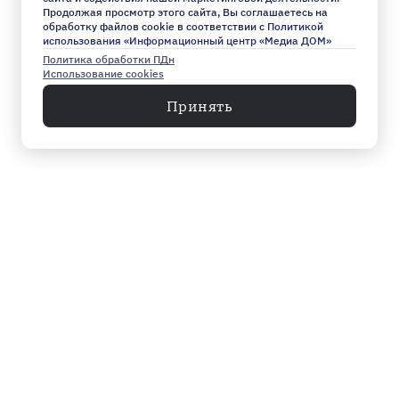
Продолжая просмотр этого сайта, Вы соглашаетесь на
обработку файлов cookie в соответствии с
Политикой
использования «Информационный центр «Медиа ДОМ»
Политика обработки ПДн
Использование cookies
Принять
Меню
Архив
Главное к этому часу
Эксклюзив
Город
Общество
Власть
Культура
Спорт
Видео
Мнение
Экономика