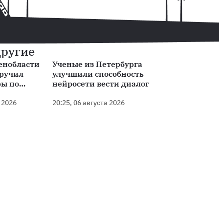
другие
енобласти
Ученые из Петербурга
оручил
улучшили способность
ры по
нейросети вести диалог
орту для
О
а 2026
20:25, 06 августа 2026