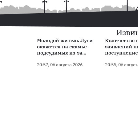
Извин
Молодой житель Луги
Количество 
окажется на скамье
заявлений н
подсудимых из-за
поступление
переданной банковской
увеличилось
карты
20:57, 06 августа 2026
процентов
20:55, 06 авгус