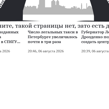
ите, такой страницы нет, зато есть 
поданных
Число легальных такси в
Губернатор Л
а
Петербурге увеличилось
Дрозденко п
 в СПбГУ
почти в три раза
создать цент
 на 45
фиджитал-сп
та 2026
20:46, 06 августа 2026
ветеранов СВ
20:39, 06 август