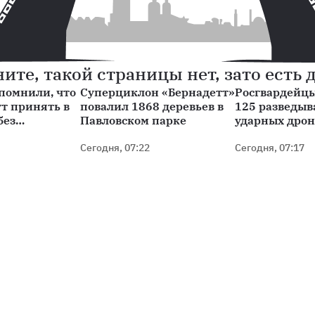
ите, такой страницы нет, зато есть 
апомнили, что
Суперциклон «Бернадетт»
Росгвардейц
ут принять в
повалил 1868 деревьев в
125 разведыв
без
Павловском парке
ударных дрон
Сегодня, 07:22
Сегодня, 07:17