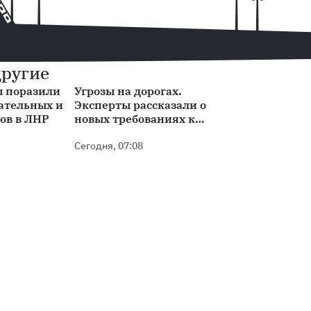
другие
ы поразили
Угрозы на дорогах.
ательных и
Эксперты рассказали о
ов в ЛНР
новых требованиях к
безопасности
электросамокатов
Сегодня, 07:08